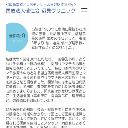
＜阪急電鉄／大阪モノレール蛍池駅徒歩3分＞
医療法人敬仁会 辺見クリニック
当院は1983年に蛍池に開院した地
域に密着した診療所です。前理事
医師紹介
長の邉見 武彦の後任として、令和
Doctor
3年より 私、邉見 俊一が理事長に
就任することになりました。
私は大学卒業後30年にわたり、一般整形外科、とり
わけ手外科（上肢の外科）、関節リウマチの治療と
研究に携わってまいりました。特に日本国内のリウ
マチ診療の中心となる国立病院機構大阪南医療セン
ターでは、多くの外傷やリウマチ患者の診療と手術
を担当させて頂きました。開業前には市立池田病院
に勤務し、池田市、豊中市を中心にした病診連携に
も努めてまいりました。開業後はかかりつけ医とし
て、生活習慣病（高血圧症、脂質異常症、糖尿病な
ど）の診療にも対応しています。
勤務医時代の知識・技術・経験をもとに専門性の高
い診療と、地域のかかりつけ医として医療を提供し
ていけるように努力していく所存です。温かく、信
頼される医療を目指してスタッフ一同邁進して参り
ますので何卒よろしくお願いいたします。