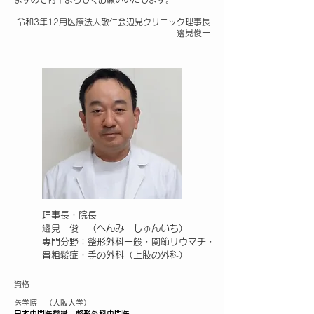
令和3年12月医療法人敬仁会辺見クリニック理事長
邉見俊一
理事長・院長
邉見 俊一（へんみ しゅんいち）
専門分野：整形外科一般・関節リウマチ・
骨粗鬆症・手の外科（上肢の外科）
資格
医学博士（大阪大学）
日本専門医機構 整形外科専門医