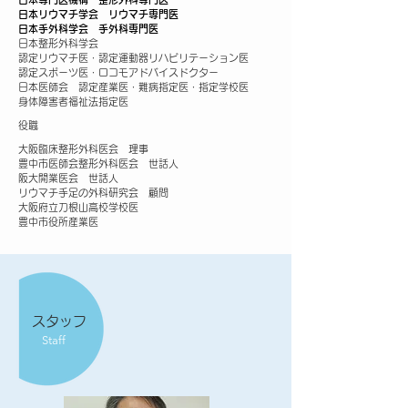
日本リウマチ学会 リウマチ専門医
日本手外科学会 手外科専門医
日本整形外科学会
認定リウマチ医・認定運動器リハビリテーション医
認定スポーツ医・ロコモアドバイスドクター
日本医師会 認定産業医・難病指定医・指定学校医
身体障害者福祉法指定医
​役職
大阪臨床整形外科医会 理事
豊中市医師会整形外科医会 世話人
阪大開業医会 世話人
リウマチ手足の外科研究会 顧問
大阪府立刀根山高校学校医
豊中市役所産業医
スタッフ
Staff