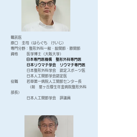
嘱託医
原口 圭司（はらぐち けいじ）
専門分野：整形外科一般・股関節・膝関節
資格 医学博士（大阪大学）
日本専門医機構 整形外科専門医
日本リウマチ学会 リウマチ専門医
日本整形外科学会 認定スポーツ医
日本人工関節学会認定医
役職 若草第一病院人工関節センター長
（前 星ヶ丘厚生年金病院整形外科
部長）
日本人工関節学会 評議員