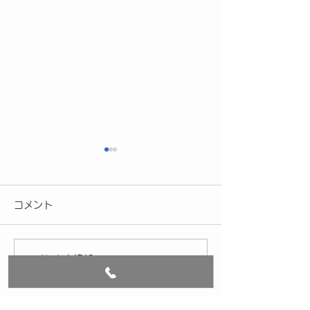
［ゴールデンウィーク期
2025/12/05
間の診療について］
診のお知らせ］
コメント
５/３(日）～５/6（水）まで
2025年12月29
休診とさせて頂きます（カレ
～2026年1月4
ンダー通りです）。よろしく
休診とさせていた
コメントを追加…
お願いいたします。
ご不便をおかけし
ろしくお願い致し